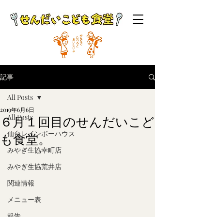
記事
All Posts
2019年6月6日
All Posts
６月１回目のせんだいこど
仙台レインボーハウス
も食堂。
みやぎ生協幸町店
みやぎ生協荒井店
関連情報
メニュー表
報告