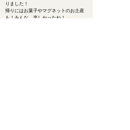
りました！
帰りにはお菓子やマグネットのお土産
も！みんな、楽しかったね！
ヨックモック様、楽しい時間を本当に
ありがとうございました！また是非い
らしてくださいね♪
次回は6月16日　日曜日　17時～。
みやぎ生協荒井店での開催です！
スタッフ全員でみんなに会えるのを待
ってま～す！
(フロアチーム　しーちゃん)
仙台レインボーハウス
メニュー表
最新記事
すべて表示